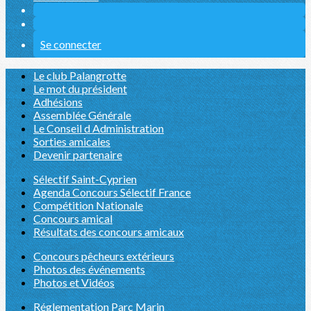
Se connecter
Le club Palangrotte
Le mot du président
Adhésions
Assemblée Générale
Le Conseil d Administration
Sorties amicales
Devenir partenaire
Sélectif Saint-Cyprien
Agenda Concours Sélectif France
Compétition Nationale
Concours amical
Résultats des concours amicaux
Concours pêcheurs extérieurs
Photos des événements
Photos et Vidéos
Réglementation Parc Marin