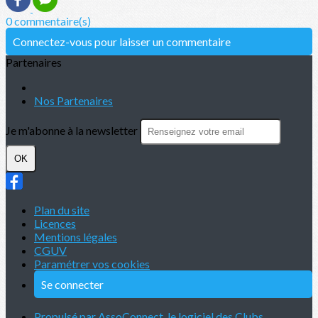
0 commentaire(s)
Connectez-vous pour laisser un commentaire
Partenaires
Nos Partenaires
Je m'abonne à la newsletter
OK
Plan du site
Licences
Mentions légales
CGUV
Paramétrer vos cookies
Se connecter
Propulsé par AssoConnect, le logiciel des Clubs