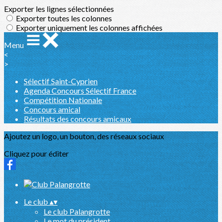
Exporter les lignes sélectionnées
Exporter toutes les colonnes
Exporter uniquement les colonnes affichées
Menu
<
>
Sélectif Saint-Cyprien
Agenda Concours Sélectif France
Compétition Nationale
Concours amical
Résultats des concours amicaux
Ajoutez un logo, un bouton, des réseaux sociaux
Cliquez pour éditer
Le club
▴
▾
Le club Palangrotte
Le mot du président