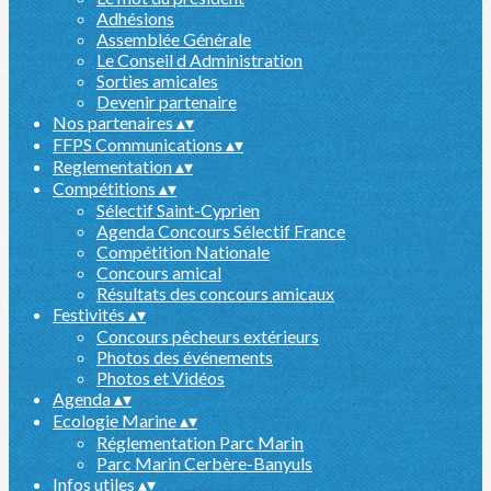
Adhésions
Assemblée Générale
Le Conseil d Administration
Sorties amicales
Devenir partenaire
Nos partenaires
▴
▾
FFPS Communications
▴
▾
Reglementation
▴
▾
Compétitions
▴
▾
Sélectif Saint-Cyprien
Agenda Concours Sélectif France
Compétition Nationale
Concours amical
Résultats des concours amicaux
Festivités
▴
▾
Concours pêcheurs extérieurs
Photos des événements
Photos et Vidéos
Agenda
▴
▾
Ecologie Marine
▴
▾
Réglementation Parc Marin
Parc Marin Cerbère-Banyuls
Infos utiles
▴
▾