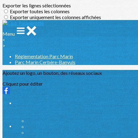
Exporter les lignes sélectionnées
Exporter toutes les colonnes
Exporter uniquement les colonnes affichées
Menu
<
>
Réglementation Parc Marin
Parc Marin Cerbère-Banyuls
Ajoutez un logo, un bouton, des réseaux sociaux
Cliquez pour éditer