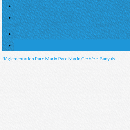
Réglementation Parc Marin
Parc Marin Cerbère-Banyuls