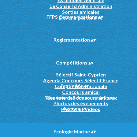
Assemblée Générale
Le Conseil d Administration
Sorties amicales
FFPS Communications
▴
▾
Devenir partenaire
Reglementation
▴
▾
Compétitions
▴
▾
Sélectif Saint-Cyprien
Agenda Concours Sélectif France
Festivités
▴
▾
Compétition Nationale
Concours amical
Concours pêcheurs extérieurs
Résultats des concours amicaux
Photos des événements
Agenda
▴
▾
Photos et Vidéos
Ecologie Marine
▴
▾