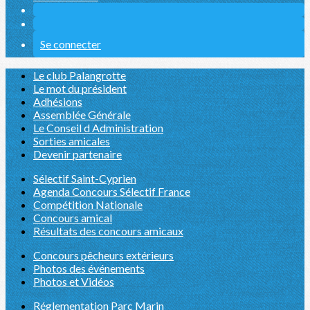
Se connecter
Le club Palangrotte
Le mot du président
Adhésions
Assemblée Générale
Le Conseil d Administration
Sorties amicales
Devenir partenaire
Sélectif Saint-Cyprien
Agenda Concours Sélectif France
Compétition Nationale
Concours amical
Résultats des concours amicaux
Concours pêcheurs extérieurs
Photos des événements
Photos et Vidéos
Réglementation Parc Marin