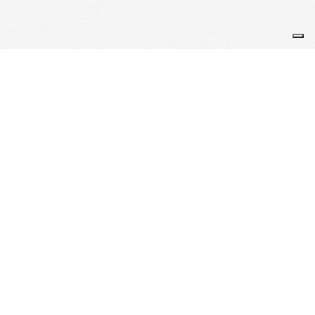
Partenaires
Nos Partenaires
Je m'abonne à la newsletter
OK
Plan du site
Licences
Mentions légales
CGUV
Paramétrer vos cookies
Se connecter
Propulsé par AssoConnect, le logiciel des Clubs