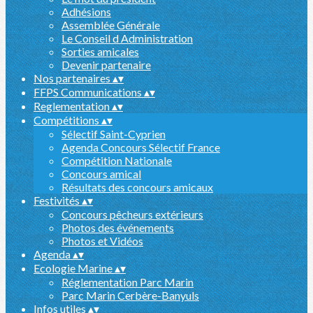
Adhésions
Assemblée Générale
Le Conseil d Administration
Sorties amicales
Devenir partenaire
Nos partenaires
▴
▾
FFPS Communications
▴
▾
Reglementation
▴
▾
Compétitions
▴
▾
Sélectif Saint-Cyprien
Agenda Concours Sélectif France
Compétition Nationale
Concours amical
Résultats des concours amicaux
Festivités
▴
▾
Concours pêcheurs extérieurs
Photos des événements
Photos et Vidéos
Agenda
▴
▾
Ecologie Marine
▴
▾
Réglementation Parc Marin
Parc Marin Cerbère-Banyuls
Infos utiles
▴
▾