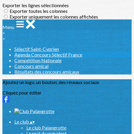
Exporter les lignes sélectionnées
Exporter toutes les colonnes
Exporter uniquement les colonnes affichées
Menu
<
>
Sélectif Saint-Cyprien
Agenda Concours Sélectif France
Compétition Nationale
Concours amical
Résultats des concours amicaux
Ajoutez un logo, un bouton, des réseaux sociaux
Cliquez pour éditer
Le club
▴
▾
Le club Palangrotte
Le mot du président