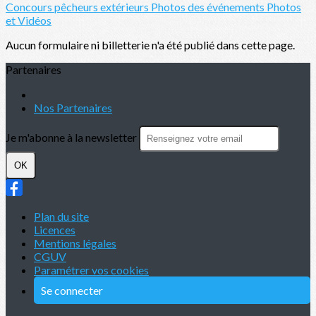
Concours pêcheurs extérieurs
Photos des événements
Photos
et Vidéos
Aucun formulaire ni billetterie n'a été publié dans cette page.
Partenaires
Nos Partenaires
Je m'abonne à la newsletter
OK
Plan du site
Licences
Mentions légales
CGUV
Paramétrer vos cookies
Se connecter