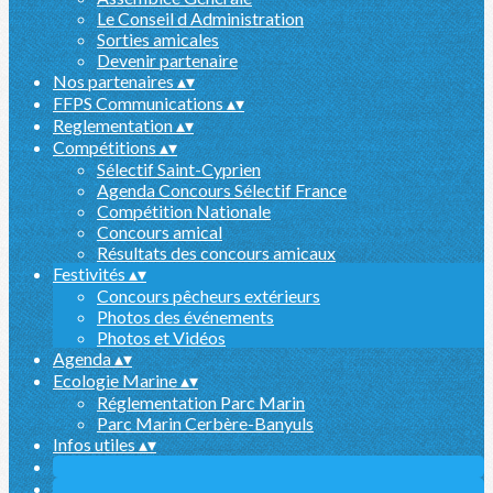
Le Conseil d Administration
Sorties amicales
Devenir partenaire
Nos partenaires
▴
▾
FFPS Communications
▴
▾
Reglementation
▴
▾
Compétitions
▴
▾
Sélectif Saint-Cyprien
Agenda Concours Sélectif France
Compétition Nationale
Concours amical
Résultats des concours amicaux
Festivités
▴
▾
Concours pêcheurs extérieurs
Photos des événements
Photos et Vidéos
Agenda
▴
▾
Ecologie Marine
▴
▾
Réglementation Parc Marin
Parc Marin Cerbère-Banyuls
Infos utiles
▴
▾