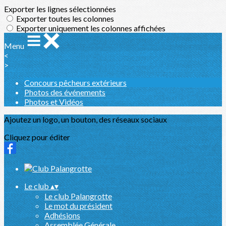
Exporter les lignes sélectionnées
Exporter toutes les colonnes
Exporter uniquement les colonnes affichées
Menu
<
>
Concours pêcheurs extérieurs
Photos des événements
Photos et Vidéos
Ajoutez un logo, un bouton, des réseaux sociaux
Cliquez pour éditer
Le club
▴
▾
Le club Palangrotte
Le mot du président
Adhésions
Assemblée Générale