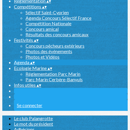
Reglementation
▴
▾
Compétitions
▴
▾
Sélectif Saint-Cyprien
Agenda Concours Sélectif France
Compétition Nationale
Concours amical
Résultats des concours amicaux
Festivités
▴
▾
Concours pêcheurs extérieurs
Photos des événements
Photos et Vidéos
Agenda
▴
▾
Ecologie Marine
▴
▾
Réglementation Parc Marin
Parc Marin Cerbère-Banyuls
Infos utiles
▴
▾
Se connecter
Le club Palangrotte
Le mot du président
Adhésions