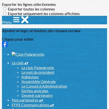
Exporter les lignes sélectionnées
Exporter toutes les colonnes
Exporter uniquement les colonnes affichées
Menu
Ajoutez un logo, un bouton, des réseaux sociaux
Cliquez pour éditer
Le club
▴
▾
Le club Palangrotte
Le mot du président
Adhésions
Assemblée Générale
Le Conseil d Administration
Sorties amicales
Devenir partenaire
Nos partenaires
▴
▾
FFPS Communications
▴
▾