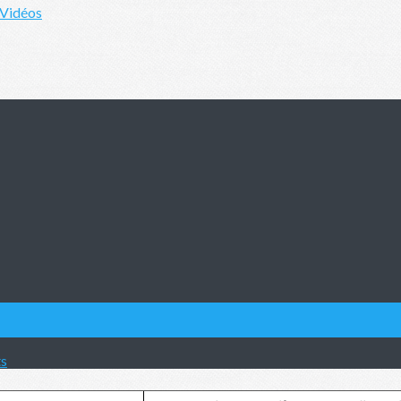
 Vidéos
ts