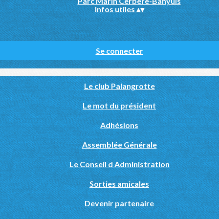
Parc Marin Cerbère-Banyuls
Infos utiles
▴
▾
Se connecter
Le club Palangrotte
Le mot du président
Adhésions
Assemblée Générale
Le Conseil d Administration
Sorties amicales
Devenir partenaire