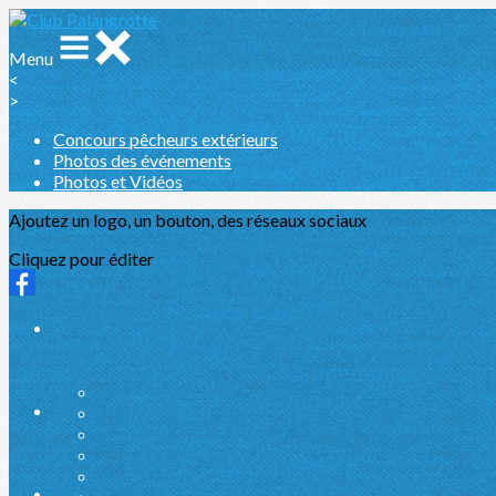
Menu
<
>
Concours pêcheurs extérieurs
Photos des événements
Photos et Vidéos
Ajoutez un logo, un bouton, des réseaux sociaux
Cliquez pour éditer