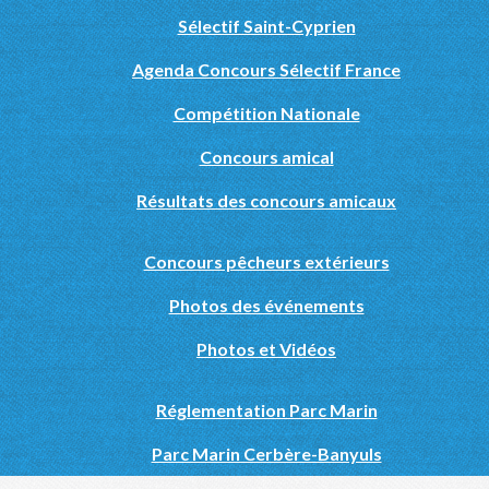
Sélectif Saint-Cyprien
Agenda Concours Sélectif France
Compétition Nationale
Concours amical
Résultats des concours amicaux
Concours pêcheurs extérieurs
Photos des événements
Photos et Vidéos
Réglementation Parc Marin
Parc Marin Cerbère-Banyuls