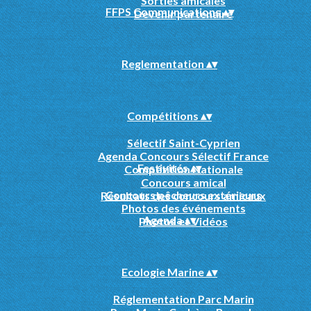
Sorties amicales
FFPS Communications
▴
▾
Devenir partenaire
Reglementation
▴
▾
Compétitions
▴
▾
Sélectif Saint-Cyprien
Agenda Concours Sélectif France
Festivités
▴
▾
Compétition Nationale
Concours amical
Concours pêcheurs extérieurs
Résultats des concours amicaux
Photos des événements
Agenda
▴
▾
Photos et Vidéos
Ecologie Marine
▴
▾
Réglementation Parc Marin