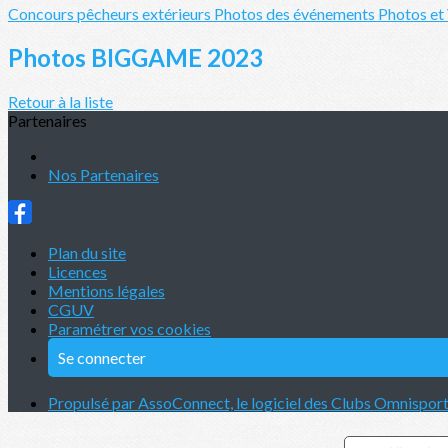
Concours pêcheurs extérieurs
Photos des événements
Photos et
Photos BIGGAME 2023
Retour à la liste
Partenaires
Nos Partenaires
Plan du site
Licences
Mentions légales
CGUV
Paramétrer vos cookies
Se connecter
Propulsé par AssoConnect, le logiciel des Clubs Omnispor