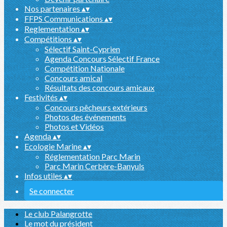
Nos partenaires
▴
▾
FFPS Communications
▴
▾
Reglementation
▴
▾
Compétitions
▴
▾
Sélectif Saint-Cyprien
Agenda Concours Sélectif France
Compétition Nationale
Concours amical
Résultats des concours amicaux
Festivités
▴
▾
Concours pêcheurs extérieurs
Photos des événements
Photos et Vidéos
Agenda
▴
▾
Ecologie Marine
▴
▾
Réglementation Parc Marin
Parc Marin Cerbère-Banyuls
Infos utiles
▴
▾
Se connecter
Le club Palangrotte
Le mot du président