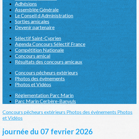
Adhésions
Assemblée Générale
Le Conseil d Administration
Sorties amicales
Devenir partenaire
Sélectif Saint-Cyprien
Agenda Concours Sélectif France
Compétition Nationale
Concours amical
Résultats des concours amicaux
Concours pêcheurs extérieurs
Photos des événements
Photos et Vidéos
Réglementation Parc Marin
Parc Marin Cerbère-Banyuls
Concours pêcheurs extérieurs
Photos des événements
Photos
et Vidéos
journée du 07 fevrier 2026