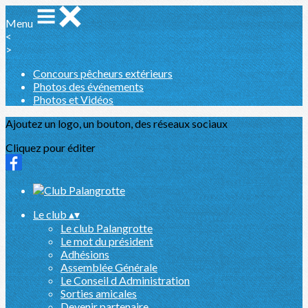
Menu
<
>
Concours pêcheurs extérieurs
Photos des événements
Photos et Vidéos
Ajoutez un logo, un bouton, des réseaux sociaux
Cliquez pour éditer
Le club
▴
▾
Le club Palangrotte
Le mot du président
Adhésions
Assemblée Générale
Le Conseil d Administration
Sorties amicales
Devenir partenaire