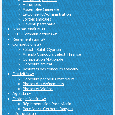
Adhésions
Assemblée Générale
Le Conseil d Administration
Sorties amicales
Devenir partenaire
Nos partenaires
▴
▾
FFPS Communications
▴
▾
Reglementation
▴
▾
Compétitions
▴
▾
Sélectif Saint-Cyprien
Agenda Concours Sélectif France
Compétition Nationale
Concours amical
Résultats des concours amicaux
Festivités
▴
▾
Concours pêcheurs extérieurs
Photos des événements
Photos et Vidéos
Agenda
▴
▾
Ecologie Marine
▴
▾
Réglementation Parc Marin
Parc Marin Cerbère-Banyuls
Infos utiles
▴
▾