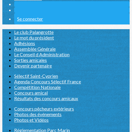
Se connecter
Le club Palangrotte
Le mot du président
Adhésions
Assemblée Générale
Le Conseil d Administration
Sorties amicales
Devenir partenaire
Sélectif Saint-Cyprien
Agenda Concours Sélectif France
Compétition Nationale
Concours amical
Résultats des concours amicaux
Concours pêcheurs extérieurs
Photos des événements
Photos et Vidéos
Réglementation Parc Marin