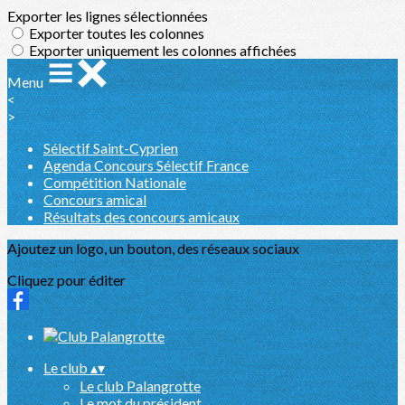
Exporter les lignes sélectionnées
Exporter toutes les colonnes
Exporter uniquement les colonnes affichées
Menu
<
>
Sélectif Saint-Cyprien
Agenda Concours Sélectif France
Compétition Nationale
Concours amical
Résultats des concours amicaux
Ajoutez un logo, un bouton, des réseaux sociaux
Cliquez pour éditer
Le club
▴
▾
Le club Palangrotte
Le mot du président